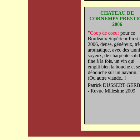
CHATEAU DE
CORNEMPS PRESTI
2006
"
Coup de coeur
pour ce
Bordeaux Supérieur Prest
2006, dense, généreux, trè
aromatique, avec des tann
soyeux, de charpente solid
fine à la fois, un vin qui
emplit bien la bouche et se
débouche sur un navarin."
(Ou autre viande...)
Patrick DUSSERT-GER
- Revue Millésime 2009