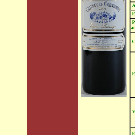
A
E
P
a
C
E
V
E