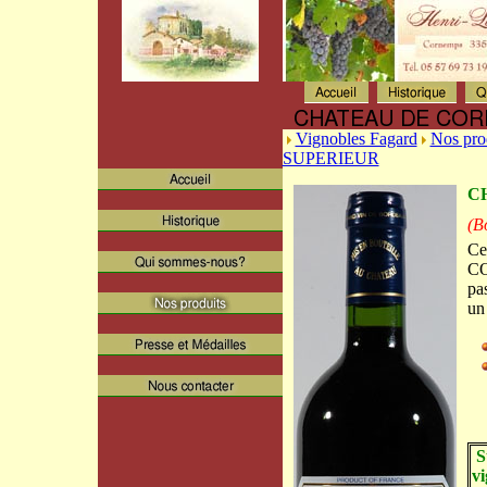
Vignobles Fagard
Nos pro
SUPERIEUR
C
(B
Ce
CO
pa
un
Su
vi